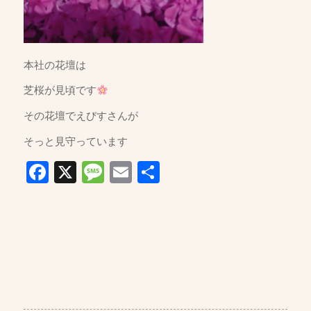
本社の花壇は
芝桜が見頃です
その花壇でえびすさんが
そっと見守っています
Facebook
X
Message
Email
共
有